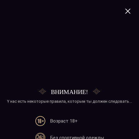
+374 41 277020
ШОУ-ПРОГРАММЫ
ТИЗАНКИ
ПИЛО
ШКОЛЬНИЦЫ
ВНИМАНИЕ!
Y нас есть некоторые правила, которым ты должен следовать...
Возраст 18+
Без спортивной одежды