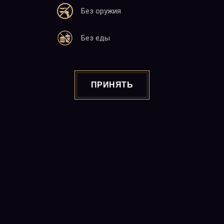
Без оружия
Адрес
Без еды
25 М. Баграмян
Ереван 0019, 22:00-06:00
Почта
ПРИНЯТЬ
info@charlotte.am
Сайт
www.charlotte.am
Copyright © 2026
"CABARET CHARLOTTE" Night Club