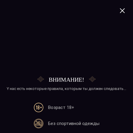
+374 41 277020
Банан
ВНИМАНИЕ!
Y нас есть некоторые правила, которым ты должен следовать...
Возраст 18+
Телефон
Без спортивной одежды
+374 41 277020
+374 10 277020