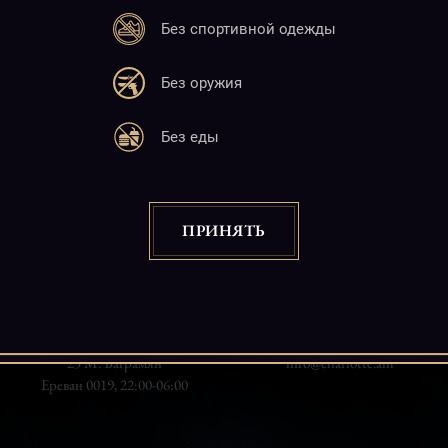
Без спортивной одежды
Без оружия
Без еды
ПРИНЯТЬ
Адрес
Почта
25 М. Баграмян
info@charlotte.am
Ереван 0019, 22:00-06:00