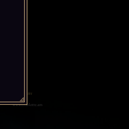
Сайт
www.charlotte.am