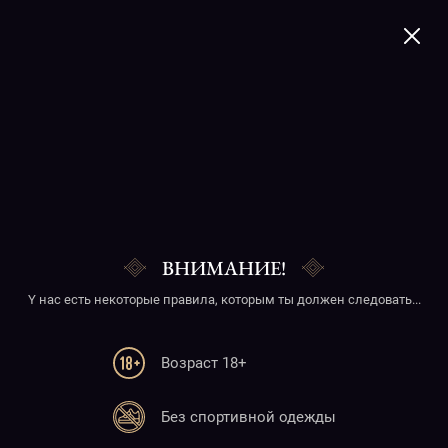
+374 41 277020
Bread basket
ВНИМАНИЕ!
Y нас есть некоторые правила, которым ты должен следовать...
Возраст 18+
Телефон
Без спортивной одежды
+374 41 277020
+374 10 277020