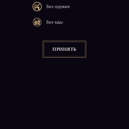
Без оружия
Адрес
Без еды
25 М. Баграмян
Ереван 0019, 22:00-06:00
Почта
ПРИНЯТЬ
info@charlotte.am
Сайт
www.charlotte.am
Copyright © 2026
"CABARET CHARLOTTE" Night Club