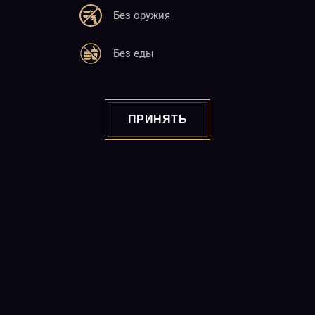
Без оружия
Адрес
Без еды
25 М. Баграмян
Ереван 0019, 22:00-06:00
Почта
ПРИНЯТЬ
info@charlotte.am
Сайт
www.charlotte.am
Copyright © 2026
"CABARET CHARLOTTE" Night Club