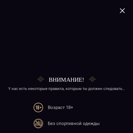
+374 41 277020
Chicken sticks
ВНИМАНИЕ!
Y нас есть некоторые правила, которым ты должен следовать...
Возраст 18+
Телефон
Без спортивной одежды
+374 41 277020
+374 10 277020