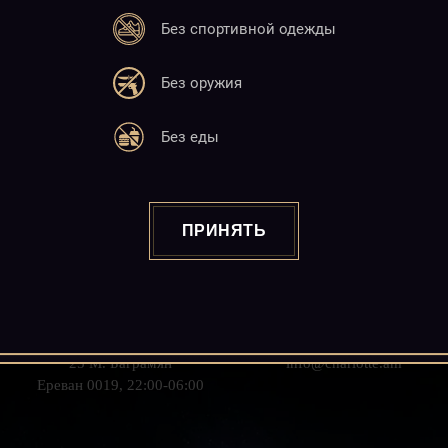
Без спортивной одежды
Без оружия
Без еды
ПРИНЯТЬ
Адрес
Почта
25 М. Баграмян
info@charlotte.am
Ереван 0019, 22:00-06:00