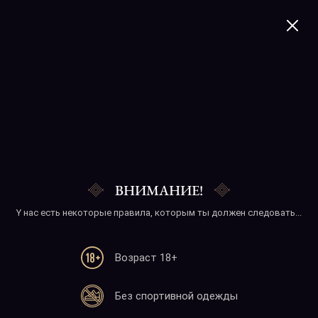
+374 41 277020
Ijevan pomegranate,
Armenia
ВНИМАНИЕ!
Y нас есть некоторые правила, которым ты должен следовать...
Возраст 18+
Телефон
Без спортивной одежды
+374 41 277020
+374 10 277020