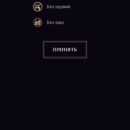
Без оружия
Адрес
Без еды
25 М. Баграмян
Ереван 0019, 22:00-06:00
Почта
ПРИНЯТЬ
info@charlotte.am
Сайт
www.charlotte.am
Copyright © 2026
"CABARET CHARLOTTE" Night Club