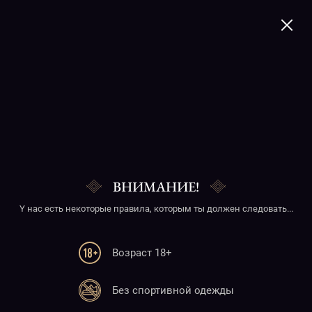
+374 41 277020
Ijevan rose, Armenia
ВНИМАНИЕ!
Y нас есть некоторые правила, которым ты должен следовать...
Возраст 18+
Телефон
Без спортивной одежды
+374 41 277020
+374 10 277020