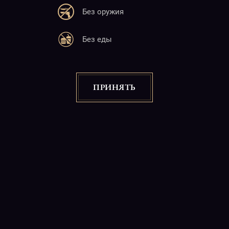
Без оружия
Адрес
Без еды
25 М. Баграмян
Ереван 0019, 22:00-06:00
Почта
ПРИНЯТЬ
info@charlotte.am
Сайт
www.charlotte.am
Copyright © 2026
"CABARET CHARLOTTE" Night Club