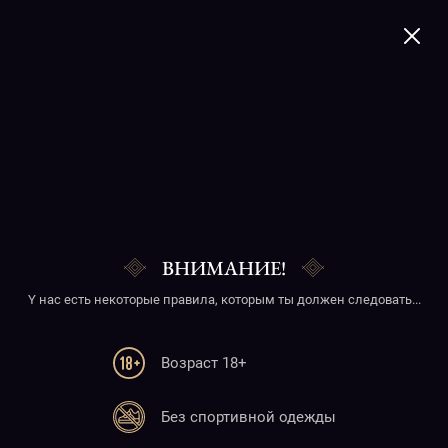
+374 41 277020
Mancaro
ВНИМАНИЕ!
Y нас есть некоторые правила, которым ты должен следовать...
Возраст 18+
Телефон
Без спортивной одежды
+374 41 277020
+374 10 277020