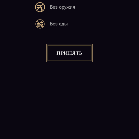
Без оружия
Адрес
Без еды
25 М. Баграмян
Ереван 0019, 22:00-06:00
Почта
ПРИНЯТЬ
info@charlotte.am
Сайт
www.charlotte.am
Copyright © 2026
"CABARET CHARLOTTE" Night Club