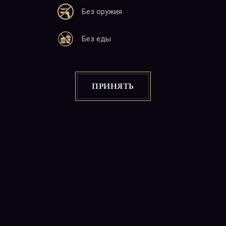
Без оружия
Адрес
Без еды
25 М. Баграмян
Ереван 0019, 22:00-06:00
Почта
ПРИНЯТЬ
info@charlotte.am
Сайт
www.charlotte.am
Copyright © 2026
"CABARET CHARLOTTE" Night Club