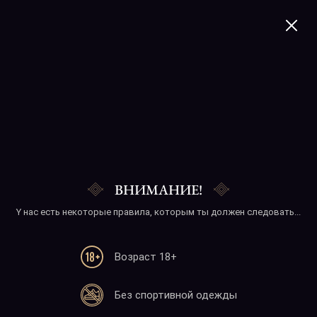
+374 41 277020
Mojito
ВНИМАНИЕ!
Y нас есть некоторые правила, которым ты должен следовать...
Возраст 18+
Телефон
Без спортивной одежды
+374 41 277020
+374 10 277020