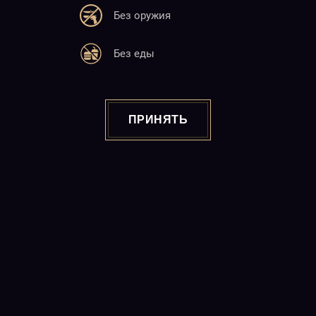
Без оружия
Адрес
Без еды
25 М. Баграмян
Ереван 0019, 22:00-06:00
Почта
ПРИНЯТЬ
info@charlotte.am
Сайт
www.charlotte.am
Copyright © 2026
"CABARET CHARLOTTE" Night Club