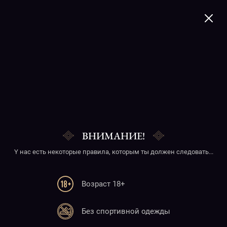
+374 41 277020
Salted almonds /
hazelnuts
ВНИМАНИЕ!
Y нас есть некоторые правила, которым ты должен следовать...
Возраст 18+
Телефон
Без спортивной одежды
+374 41 277020
+374 10 277020