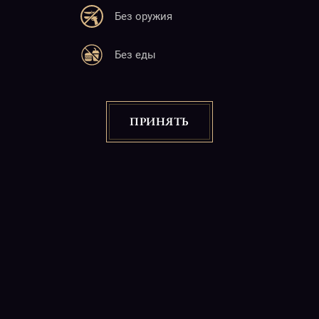
Без оружия
Адрес
Без еды
25 М. Баграмян
Ереван 0019, 22:00-06:00
Почта
ПРИНЯТЬ
info@charlotte.am
Сайт
www.charlotte.am
Copyright © 2026
"CABARET CHARLOTTE" Night Club