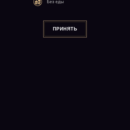
Без еды
ПРИНЯТЬ
MIRA
This stunning beauty is good at equestrian
sports, she dances gracefully and reads a lot.