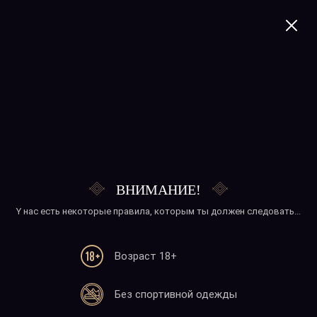
+374 41 277020
Соленый миндаль/
фундук
ВНИМАНИЕ!
Y нас есть некоторые правила, которым ты должен следовать...
Возраст 18+
Телефон
Без спортивной одежды
+374 41 277020
+374 10 277020