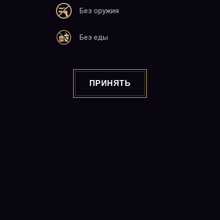
Без оружия
Адрес
Без еды
25 М. Баграмян
Ереван 0019, 22:00-06:00
Почта
ПРИНЯТЬ
info@charlotte.am
Сайт
www.charlotte.am
Copyright © 2026
"CABARET CHARLOTTE" Night Club